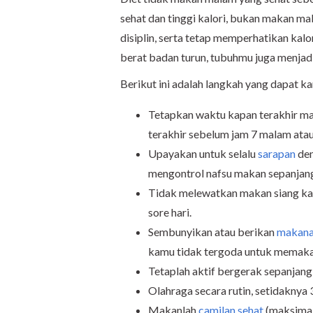
sehat dan tinggi kalori, bukan makan mal
disiplin, serta tetap memperhatikan kalo
berat badan turun, tubuhmu juga menjadi
Berikut ini adalah langkah yang dapat 
Tetapkan waktu kapan terakhir ma
terakhir sebelum jam 7 malam atau
Upayakan untuk selalu
sarapan
den
mengontrol nafsu makan sepanjang
Tidak melewatkan makan siang ka
sore hari.
Sembunyikan atau berikan
makana
kamu tidak tergoda untuk memaka
Tetaplah aktif bergerak sepanjang 
Olahraga secara rutin, setidaknya 
Makanlah
camilan sehat
(maksimal