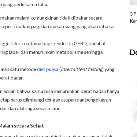
a yang perlu kamu tahu:
 makan malam kemungkinan tidak dibakar secara
 seperti makan pagi dan makan siang yang akan dibakar
ggu tidur, terutama bagi penderita GERD, padahal
Do
ring lapar dan menurunkan metabolisme sehingga
salah satu metode
diet puasa
(
intermittent fasting
) yang
berat badan
ikan acuan bahwa kamu bisa menurunkan berat badan hanya
etap harus diimbangi dengan asupan dan pengeluaran
ai, dan olahraga secara rutin.
Malam secara Sehat
narnya hanya perlu menghindari makanan ringan tidak