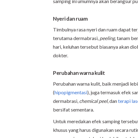
samping ini umumnya akan berangsur pul
Nyeri dan ruam
Timbulnya rasa nyeri dan ruam dapat ter
terutama dermabrasi,
peeling,
tanam bena
hari, keluhan tersebut biasanya akan di
dokter.
Perubahan warna kulit
Perubahan warna kulit, baik menjadi lebi
(
hipopigmentasi
), juga termasuk efek s
dermabrasi,
chemical peel
, dan
terapi las
bersifat sementara.
Untuk meredakan efek samping tersebut
khusus yang harus digunakan secara rutin