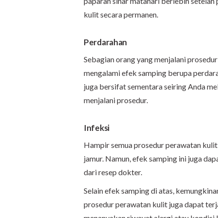
paparan sinar matahari berlebih setela
kulit secara permanen.
Perdarahan
Sebagian orang yang menjalani prosedu
mengalami efek samping berupa perdarah
juga bersifat sementara seiring Anda me
menjalani prosedur.
Infeksi
Hampir semua prosedur perawatan kulit mem
jamur. Namun, efek samping ini juga da
dari resep dokter.
Selain efek samping di atas, kemungkina
prosedur perawatan kulit juga dapat terj
menanyakan riwayat alergi atau kondisi 