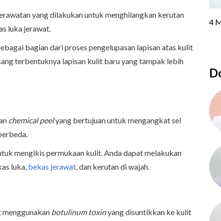
rawatan yang dilakukan untuk menghilangkan kerutan
s luka jerawat.
bagai bagian dari proses pengelupasan lapisan atas kulit
sang terbentuknya lapisan kulit baru yang tampak lebih
Do
gan
chemical peel
yang bertujuan untuk mengangkat sel
 berbeda.
tuk mengikis permukaan kulit. Anda dapat melakukan
kas luka,
bekas jerawat
, dan kerutan di wajah.
it menggunakan
botulinum toxin
yang disuntikkan ke kulit