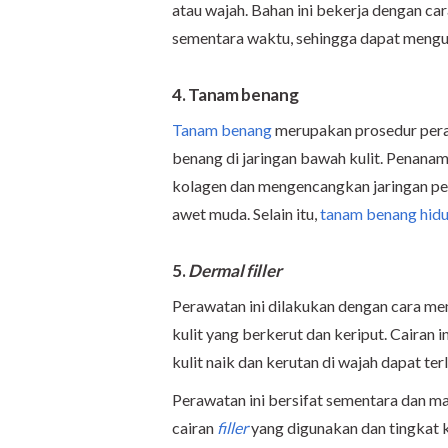
atau wajah. Bahan ini bekerja dengan c
sementara waktu, sehingga dapat mengur
4. Tanam benang
Tanam benang
merupakan prosedur pera
benang di jaringan bawah kulit. Penan
kolagen dan mengencangkan jaringan peny
awet muda. Selain itu,
tanam benang hid
5.
Dermal filler
Perawatan ini dilakukan dengan cara men
kulit yang berkerut dan keriput. Cairan i
kulit naik dan kerutan di wajah dapat terl
Perawatan ini bersifat sementara dan m
cairan
filler
yang digunakan dan tingkat k