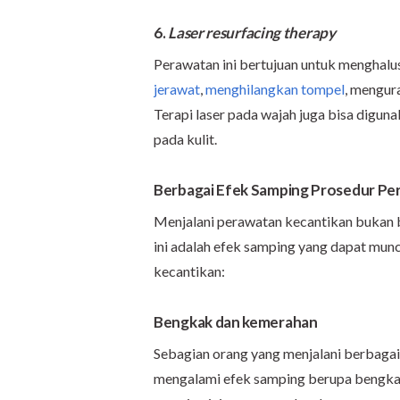
6.
Laser resurfacing therapy
Perawatan ini bertujuan untuk menghalu
jerawat
,
menghilangkan tompel
, mengur
Terapi laser pada wajah juga bisa dig
pada kulit.
Berbagai Efek Samping Prosedur Per
Menjalani perawatan kecantikan bukan be
ini adalah efek samping yang dapat mun
kecantikan:
Bengkak dan kemerahan
Sebagian orang yang menjalani berbagai
mengalami efek samping berupa bengkak