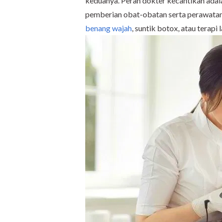
keduanya. Peran dokter kecantikan adal
pemberian obat-obatan serta perawatan 
benang wajah
, suntik botox, atau terapi l