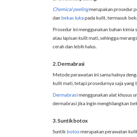
Chemical peeling
merupakan prosedur pe
dan
bekas luka
pada kulit, termasuk beka
Prosedur ini menggunakan bahan kimia se
atau lapisan kulit mati, sehingga merang
cerah dan lebih halus.
2. Dermabrasi
Metode perawatan ini sama halnya den
kulit mati, tetapi prosedurnya saja yang
Dermabrasi
menggunakan alat khusus un
dermabrasi jika ingin menghilangkan be
3. Suntik botox
Suntik
botox
merupakan perawatan kul