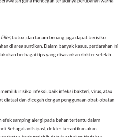
h perawatan guna mencegah terjadinya perubahan warna
r
filler,
botox, dan tanam benang juga dapat berisiko
an di area suntikan. Dalam banyak kasus, perdarahan ini
lakukan berbagai tips yang disarankan dokter setelah
iliki risiko infeksi, baik infeksi bakteri, virus, atau
pat diatasi dan dicegah dengan penggunaan obat-obatan
n efek samping alergi pada bahan tertentu dalam
adi. Sebagai antisipasi, dokter kecantikan akan
kesehatan Anda terlebih dahulu sebelum tindakan.