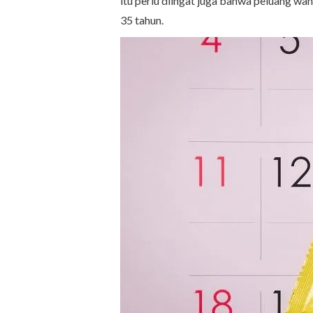
itu perlu diingat juga bahwa peluang wan
35 tahun.