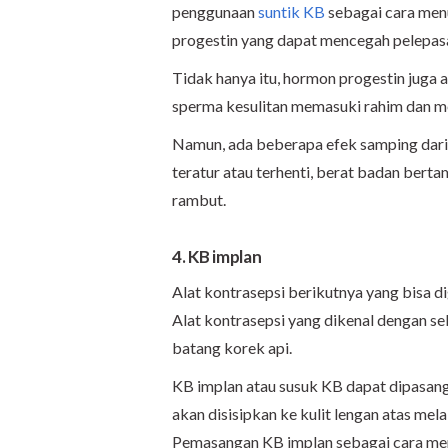
penggunaan
sunti
k KB
sebagai cara men
progestin yang dapat mencegah pelepasan
Tidak hanya itu, hormon progestin juga 
sperma kesulitan memasuki rahim dan men
Namun, ada beberapa efek samping dari 
teratur atau terhenti, berat badan berta
rambut.
4. KB implan
Alat kontrasepsi berikutnya yang bisa 
Alat kontrasepsi yang dikenal dengan se
batang korek api.
KB implan atau susuk KB dapat dipasang 
akan disisipkan ke kulit lengan atas mel
Pemasangan KB implan sebagai cara men