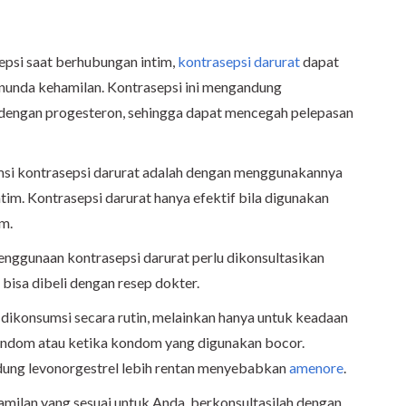
epsi saat berhubungan intim,
kontrasepsi darurat
dapat
unda kehamilan. Kontrasepsi ini mengandung
 dengan progesteron, sehingga dapat mencegah pelepasan
si kontrasepsi darurat adalah dengan menggunakannya
im. Kontrasepsi darurat hanya efektif bila digunakan
im.
nggunaan kontrasepsi darurat perlu dikonsultasikan
 bisa dibeli dengan resep dokter.
uk dikonsumsi secara rutin, melainkan hanya untuk keadaan
ondom atau ketika kondom yang digunakan bocor.
dung levonorgestrel lebih rentan menyebabkan
amenore
.
amilan yang sesuai untuk Anda, berkonsultasilah dengan