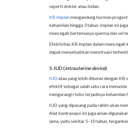
seperti dokter atau bidan.
KB implan
mengandung hormon progestin
kehamilan hingga 3 tahun. Implan ini jug
mencegah bertemunya sperma dan sel te
Efektivitas KB implan dalam mencegah 
dapat menyebabkan menstruasi terhenti
5. IUD (
intrauterine device
)
IUD
atau yang lebih dikenal dengan KB s
efektif sebagai salah satu cara menunda
mengurangi risiko terjadinya kehamilan
IUD yang dipasang pada rahim akan men
Alat kontrasepsi ini juga aman digunak
lama, yaitu sekitar 5–10 tahun, tergantu