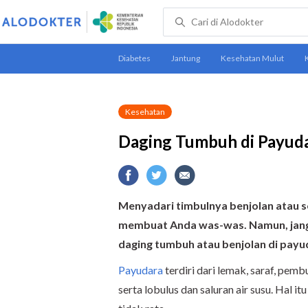
Kesehatan
Daging Tumbuh di Payuda
Menyadari timbulnya benjolan atau
membuat Anda was-was
.
Namun,
jan
daging tumbuh atau benjolan di pay
Payudara
terdiri dari lemak, saraf, pembu
serta lobulus dan saluran air susu. Ha