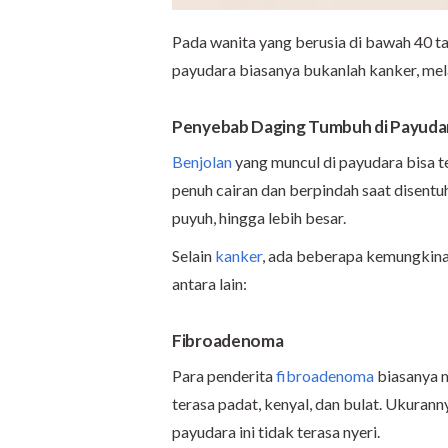
Pada wanita yang berusia di bawah 40 t
payudara biasanya bukanlah kanker, me
Penyebab Daging Tumbuh di Payuda
Benjolan
yang muncul di payudara bisa te
penuh cairan dan berpindah saat disentu
puyuh, hingga lebih besar.
Selain
kanker
, ada beberapa kemungkina
antara lain:
Fibroadenoma
Para penderita
fibroadenoma
biasanya m
terasa padat, kenyal, dan bulat. Ukuranny
payudara ini tidak terasa nyeri.