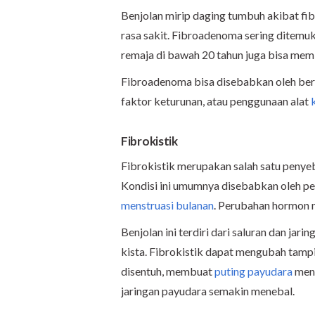
Benjolan mirip daging tumbuh akibat fi
rasa sakit. Fibroadenoma sering ditemuk
remaja di bawah 20 tahun juga bisa mem
Fibroadenoma bisa disebabkan oleh berbag
faktor keturunan, atau penggunaan alat
Fibrokistik
Fibrokistik merupakan salah satu penye
Kondisi ini umumnya disebabkan oleh p
menstruasi bulanan
. Perubahan hormon 
Benjolan ini terdiri dari saluran dan ja
kista. Fibrokistik dapat mengubah tampi
disentuh, membuat
puting payudara
meng
jaringan payudara semakin menebal.