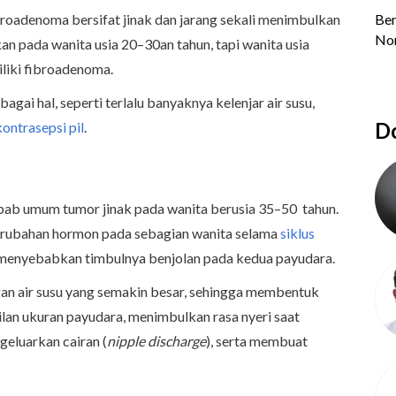
broadenoma bersifat jinak dan jarang sekali menimbulkan
an pada wanita usia 20–30an tahun, tapi wanita usia
iliki fibroadenoma.
ai hal, seperti terlalu banyaknya kelenjar air susu,
Do
kontrasepsi pil
.
bab umum tumor jinak pada wanita berusia 35–50 tahun.
erubahan hormon pada sebagian wanita selama
siklus
menyebabkan timbulnya benjolan pada kedua payudara.
ringan air susu yang semakin besar, sehingga membentuk
lan ukuran payudara, menimbulkan rasa nyeri saat
eluarkan cairan (
nipple discharge
), serta membuat