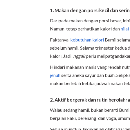
1. Makan dengan porsi kecil dan seri
Daripada makan dengan porsi besar, lebih
Namun, tetap perhatikan kalori dan
nilai
Faktanya,
kebutuhan kalori
Bumil selama
sebelum hamil. Selama trimester kedua 
kalori. Jadi,
nggak
perlu melipatgandakan
Hindari makanan manis yang rendah nutri
jenuh
serta aneka sayur dan buah. Selipk
makan berlebih ketika jadwal makan tela
2. Aktif bergerak dan rutin berolahr
Walau sedang hamil, bukan berarti Bumil
berjalan kaki, berenang, dan yoga, umum
Sebisa mungkin, lakukanlah olahraga yan