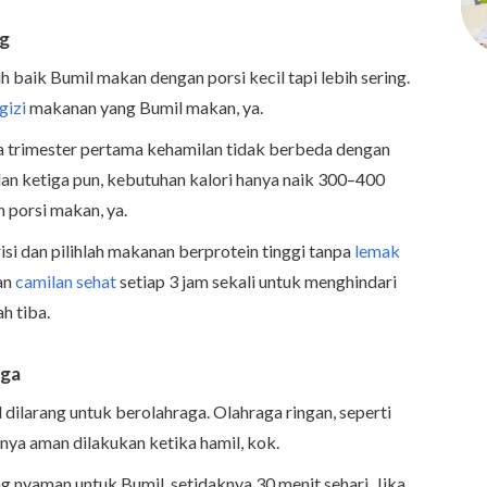
ng
 baik Bumil makan dengan porsi kecil tapi lebih sering.
 gizi
makanan yang Bumil makan, ya.
 trimester pertama kehamilan tidak berbeda dengan
dan ketiga pun, kebutuhan kalori hanya naik 300–400
 porsi makan, ya.
si dan pilihlah makanan berprotein tinggi tanpa
lemak
an
camilan sehat
setiap 3 jam sekali untuk menghindari
h tiba.
aga
 dilarang untuk berolahraga. Olahraga ringan, seperti
nya aman dilakukan ketika hamil, kok.
g nyaman untuk Bumil, setidaknya 30 menit sehari. Jika