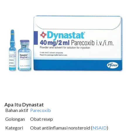
Apa Itu Dynastat
Bahan aktif
Parecoxib
Golongan
Obat resep
Kategori
Obat antiinflamasi nonsteroid (
NSAID
)