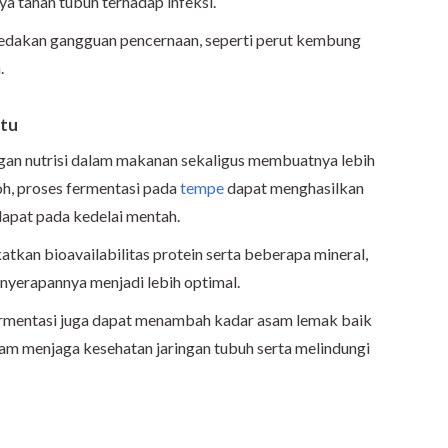
ya tahan tubuh terhadap infeksi.
meredakan gangguan pencernaan, seperti perut kembung
.
ntu
an nutrisi dalam makanan sekaligus membuatnya lebih
oh, proses fermentasi pada
tempe
dapat menghasilkan
dapat pada kedelai mentah.
katkan bioavailabilitas protein serta beberapa mineral,
enyerapannya menjadi lebih optimal.
ermentasi juga dapat menambah kadar asam lemak baik
lam menjaga kesehatan jaringan tubuh serta melindungi