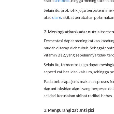
risiko
sembelit
, hingga meningkatkan da
Selain itu, probiotik juga berpotensi 
atau
diare
, akibat perubahan pola makan
2. Meningkatkan kadar nutrisi terte
Fermentasi dapat meningkatkan kandung
mudah diserap oleh tubuh. Sebagai cont
vitamin B12, yang sebelumnya tidak ter
Selain itu, fermentasi juga dapat mening
seperti zat besi dan kalsium, sehingga p
Pada beberapa jenis makanan, proses f
dan antioksidan alami yang berperan da
sel dari kerusakan akibat radikal bebas.
3. Mengurangi zat anti gizi