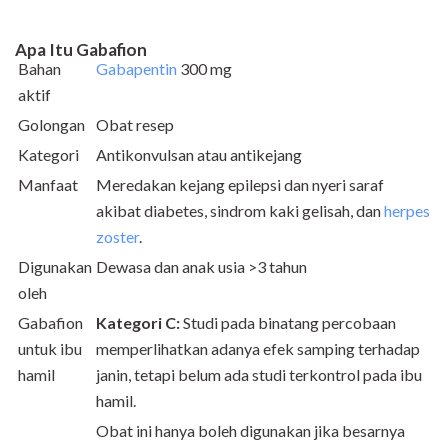
Apa Itu Gabafion
Bahan
Gabapentin
300 mg
aktif
Golongan
Obat resep
Kategori
Antikonvulsan atau antikejang
Manfaat
Meredakan kejang epilepsi dan nyeri saraf
akibat diabetes, sindrom kaki gelisah, dan
herpes
zoster
.
Digunakan
Dewasa dan anak usia >3 tahun
oleh
Gabafion
Kategori C:
Studi pada binatang percobaan
untuk ibu
memperlihatkan adanya efek samping terhadap
hamil
janin, tetapi belum ada studi terkontrol pada ibu
hamil.
Obat ini hanya boleh digunakan jika besarnya