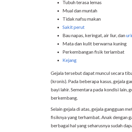
Tubuh terasa lemas
Mual dan muntah
Tidak nafsu makan
Sakit perut
Bau napas, keringat, air liur, dan
ur
Mata dan kulit berwarna kuning
Perkembangan fisik terlambat
Kejang
Gejala tersebut dapat muncul secara tib
(kronis). Pada beberapa kasus, gejala 
bayi lahir. Sementara pada kondisi lain
berkembang.
Selain gejala di atas, gejala gangguan m
fisiknya yang terhambat. Anak dengan 
berbagai hal yang seharusnya sudah dapa