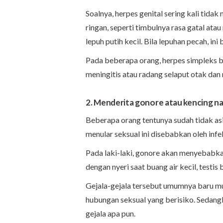
Soalnya, herpes genital sering kali tida
ringan, seperti timbulnya rasa gatal ata
lepuh putih kecil. Bila lepuhan pecah, i
Pada beberapa orang, herpes simpleks b
meningitis atau radang selaput otak dan 
2. Menderita gonore atau kencing n
Beberapa orang tentunya sudah tidak asi
menular seksual ini disebabkan oleh infe
Pada laki-laki, gonore akan menyebabkan
dengan nyeri saat buang air kecil, testis
Gejala-gejala tersebut umumnya baru mu
hubungan seksual yang berisiko. Sedang
gejala apa pun.