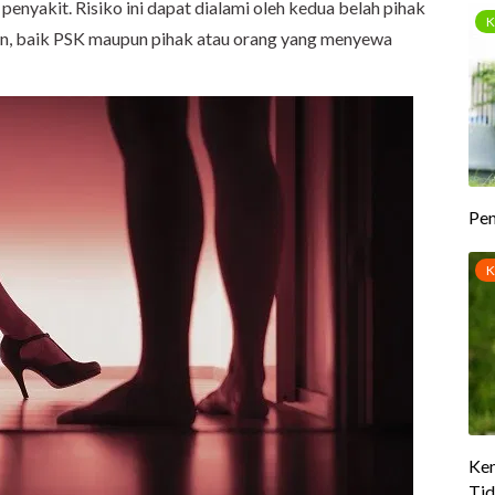
penyakit. Risiko ini dapat dialami oleh kedua belah pihak
an, baik PSK maupun pihak atau orang yang menyewa