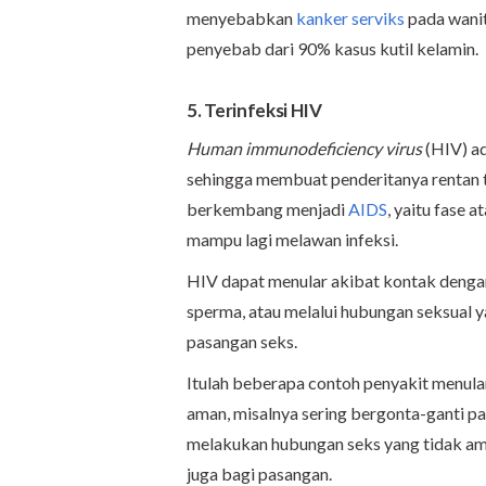
menyebabkan
kanker serviks
pada wanit
penyebab dari 90% kasus kutil kelamin.
5. Terinfeksi HIV
Human immunodeficiency virus
(HIV) ad
sehingga membuat penderitanya rentan te
berkembang menjadi
AIDS
, yaitu fase 
mampu lagi melawan infeksi.
HIV dapat menular akibat kontak dengan 
sperma, atau melalui hubungan seksual 
pasangan seks.
Itulah beberapa contoh penyakit menular
aman, misalnya sering bergonta-ganti pa
melakukan hubungan seks yang tidak aman
juga bagi pasangan.