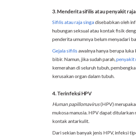
3. Menderita sifilis atau penyakit raja
Sifilis atau raja singa
disebabkan oleh inf
hubungan seksual atau kontak fisik deng
penderita umumnya belum menyadari bahw
Gejala sifilis
awalnya hanya berupa luka ke
bibir. Namun, jika sudah parah,
penyakit 
kemerahan di seluruh tubuh, pembengka
kerusakan organ dalam tubuh.
4. Terinfeksi HPV
Human papillomavirus
(HPV) merupakan 
mukosa manusia. HPV dapat ditularkan m
kontak antarkulit.
Dari sekian banyak jenis HPV, infeksi ti