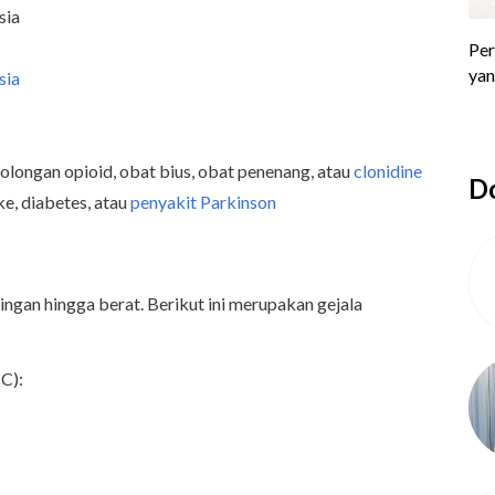
nsia
sia
longan opioid, obat bius, obat penenang, atau
clonidine
Do
oke, diabetes, atau
penyakit Parkinson
ringan hingga berat. Berikut ini merupakan gejala
o
C):