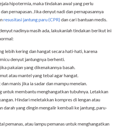
ejala hipotermia, maka tindakan awal yang perlu
 dan pernapasan. Jika denyut nadi dan pernapasannya
an
resusitasi jantung paru (CPR)
dan cari bantuan medis.
denyut nadinya masih ada, lakukanlah tindakan berikut ini
normal:
 lebih kering dan hangat secara hati-hati, karena
micu denyut jantungnya berhenti.
jika pakaian yang dikenakannya basah.
imut atau mantel yang tebal agar hangat.
 dan manis jika ia sadar dan mampu menelan.
ng untuk membantu menghangatkan tubuhnya. Letakkan
gkangan. Hindari meletakkan kompres di lengan atau
 darah yang dingin mengalir kembali ke jantung, paru-
ntal pemanas, atau lampu pemanas untuk menghangatkan