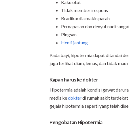
Kaku otot
Tidak memberi respons
Bradikardia makin parah
Pernapasan dan denyut nadi sanga
Pingsan
Henti jantung
Pada bayi, hipotermia dapat ditandai den
juga terlihat diam, lemas, dan tidak ma
Kapan harus ke dokter
Hipotermia adalah kondisi gawat darurat
medis ke
dokter
di rumah sakit terdekat
gejala hipotermia seperti yang telah dise
Pengobatan Hipotermia