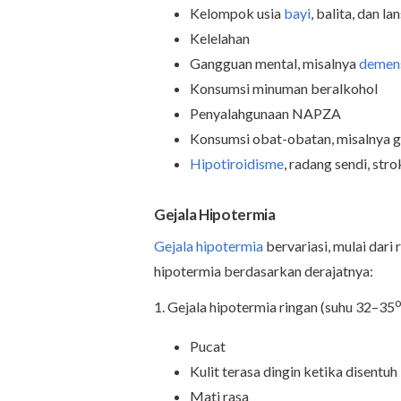
Kelompok usia
bayi
, balita, dan la
Kelelahan
Gangguan mental, misalnya
demen
Konsumsi minuman beralkohol
Penyalahgunaan NAPZA
Konsumsi obat-obatan, misalnya go
Hipotiroidisme
, radang sendi, str
Gejala Hipotermia
Gejala hipotermia
bervariasi, mulai dari 
hipotermia berdasarkan derajatnya:
1. Gejala hipotermia ringan (suhu 32–35
Pucat
Kulit terasa dingin ketika disentuh
Mati rasa