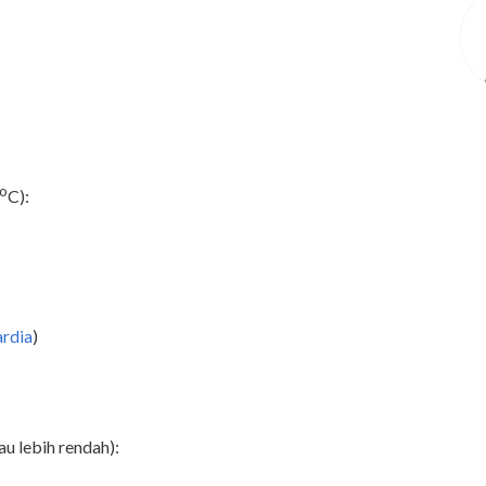
o
C):
ardia
)
au lebih rendah):