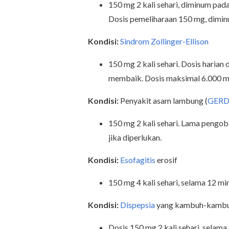
150 mg 2 kali sehari, diminum pa
Dosis pemeliharaan 150 mg, dimin
Kondisi:
Sindrom Zollinger-Ellison
150 mg 2 kali sehari. Dosis haria
membaik. Dosis maksimal 6.000 mg
Kondisi:
Penyakit asam lambung (
GER
150 mg 2 kali sehari. Lama pengo
jika diperlukan.
Kondisi:
Esofagitis
erosif
150 mg 4 kali sehari, selama 12 mi
Kondisi:
Dispepsia
yang kambuh-kambuh
Dosis 150 mg 2 kali sehari, selama