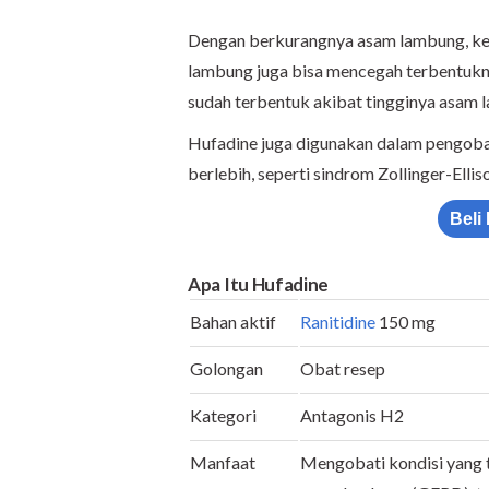
Dengan berkurangnya asam lambung, ke
lambung juga bisa mencegah terbentuknya
sudah terbentuk akibat tingginya asam l
Hufadine juga digunakan dalam pengoba
berlebih, seperti sindrom Zollinger-Ellis
Beli
Apa Itu Hufadine
Bahan aktif
Ranitidine
150 mg
Golongan
Obat resep
Kategori
Antagonis H2
Manfaat
Mengobati kondisi yang t