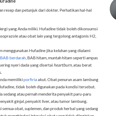
ufadine
 resep dan petunjuk dari dokter. Perhatikan hal-hal
lergi yang Anda miliki. Hufadine tidak boleh dikonsumsi
nsoprazole atau obat lain yang tergolong antagonis H2,
um menggunakan Hufadine jika keluhan yang dialami
BAB berdarah
, BAB hitam, muntah hitam seperti ampas
 sering nyeri dada yang disertai
heartburn
, atau berat
s.
Anda memiliki
porfiria
akut. Obat penurun asam lambung
 Hufadine, tidak boleh digunakan pada kondisi tersebut.
a sedang atau pernah menderita penyakit paru-paru
penyakit ginjal, penyakit liver, atau tumor lambung.
 semua obat, suplemen, dan produk herbal yang sedang
tuk menghindari interaksi obat yang tidak diinginkan.