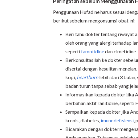
Peringatan sebelum
Menggunakan
H
Penggunaan Hufadine harus sesuai dengan
berikut sebelum mengonsumsi obat ini:
Beri tahu dokter tentang riwayat a
oleh orang yang alergi terhadap la
seperti
famotidine
dan cimetidine.
Berkonsultasilah ke dokter sebel
disertai dengan kesulitan menelan,
kopi,
heartburn
lebih dari 3 bulan,
badan turun tanpa sebab yang jela
Informasikan kepada dokter jika 
berbahan aktif ranitidine, seperti
Sampaikan kepada dokter jika And
kronis, diabetes,
imunodefisiensi
, 
Bicarakan dengan dokter mengenai
Anda gunakan. Tujuannya adalah un