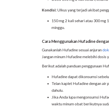
Kondisi:
Ulkus yang terjadi akibat peng
150 mg 2 kali sehari atau 300 mg 1
minggu.
Cara
Menggunakan
Hufadine denga
Gunakanlah Hufadine sesuai anjuran
dok
Jangan minum Hufadine melebihi dosis y
Berikut adalah panduan penggunaan Huf
Hufadine dapat dikonsumsi sebel
Telan kaplet Hufadine dengan air pu
dahulu.
Jika Anda lupa mengonsumsi Hufadi
waktu minum obat berikutnya sud