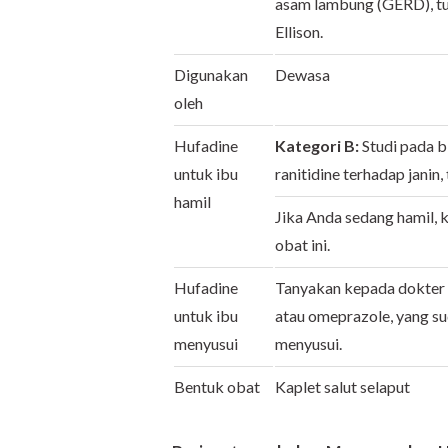
asam lambung (GERD), tu
Ellison.
Digunakan
Dewasa
oleh
Hufadine
Kategori B:
Studi pada b
untuk ibu
ranitidine terhadap janin,
hamil
Jika Anda sedang hamil,
obat ini.
Hufadine
Tanyakan kepada dokter m
untuk ibu
atau omeprazole, yang su
menyusui
menyusui.
Bentuk obat
Kaplet salut selaput