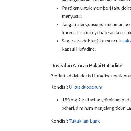
Pastikan untuk memberi tahu dokte
menyusui.
Jangan mengonsumsi minuman bera
karena bisa menyebabkan kerusa
Segera ke dokter jika muncul
reaks
kapsul Hufadine.
Dosis dan Aturan Pakai Hufadine
Berikut adalah dosis Hufadine untuk or
Kondisi:
Ulkus duodenum
150 mg 2 kali sehari, diminum pada
sehari, diminum menjelang tidur. 
Kondisi:
Tukak lambung