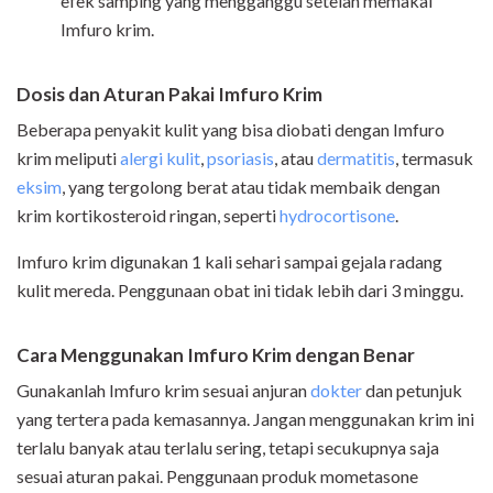
efek samping yang mengganggu setelah memakai
Imfuro krim.
Dosis dan Aturan Pakai Imfuro Krim
Beberapa penyakit kulit yang bisa diobati dengan Imfuro
krim meliputi
alergi kulit
,
psoriasis
, atau
dermatitis
, termasuk
eksim
, yang tergolong berat atau tidak membaik dengan
krim kortikosteroid ringan,
seperti
hydrocortisone
.
Imfuro krim digunakan 1 kali sehari sampai gejala radang
kulit mereda. Penggunaan obat ini tidak lebih dari 3 minggu.
Cara Menggunakan Imfuro Krim dengan Benar
Gunakanlah Imfuro krim sesuai anjuran
dokter
dan petunjuk
yang tertera pada kemasannya. Jangan menggunakan krim ini
terlalu banyak atau terlalu sering, tetapi secukupnya saja
sesuai aturan pakai. Penggunaan produk mometasone