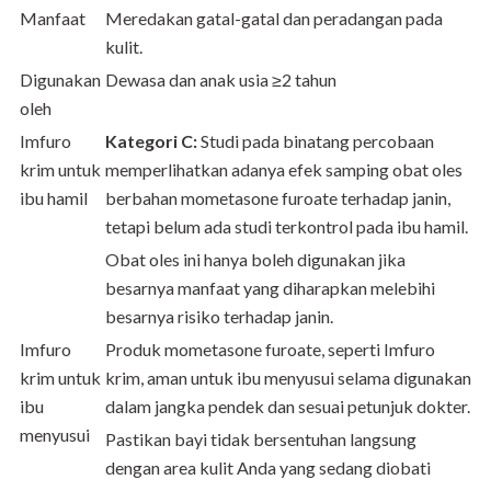
Manfaat
Meredakan gatal-gatal dan peradangan pada
kulit.
Digunakan
Dewasa dan anak usia ≥2 tahun
oleh
Imfuro
Kategori C:
Studi pada binatang percobaan
krim untuk
memperlihatkan adanya efek samping obat oles
ibu hamil
berbahan mometasone furoate terhadap janin,
tetapi belum ada studi terkontrol pada ibu hamil.
Obat oles ini hanya boleh digunakan jika
besarnya manfaat yang diharapkan melebihi
besarnya risiko terhadap janin.
Imfuro
Produk mometasone furoate, seperti Imfuro
krim untuk
krim, aman untuk ibu menyusui selama digunakan
ibu
dalam jangka pendek dan sesuai petunjuk dokter.
menyusui
Pastikan bayi tidak bersentuhan langsung
dengan area kulit Anda yang sedang diobati