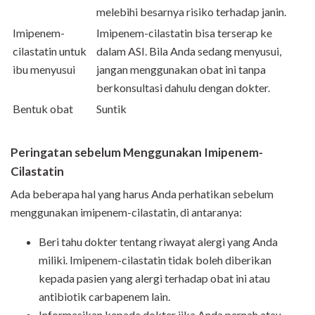
melebihi besarnya risiko terhadap janin.
Imipenem-
Imipenem-cilastatin bisa terserap ke
cilastatin untuk
dalam ASI. Bila Anda sedang menyusui,
ibu menyusui
jangan menggunakan obat ini tanpa
berkonsultasi dahulu dengan dokter.
Bentuk obat
Suntik
Peringatan sebelum Menggunakan Imipenem-
Cilastatin
Ada beberapa hal yang harus Anda perhatikan sebelum
menggunakan imipenem-cilastatin, di antaranya:
Beri tahu dokter tentang riwayat alergi yang Anda
miliki. Imipenem-cilastatin tidak boleh diberikan
kepada pasien yang alergi terhadap obat ini atau
antibiotik carbapenem lain.
Informasikan kepada dokter jika Anda pernah atau