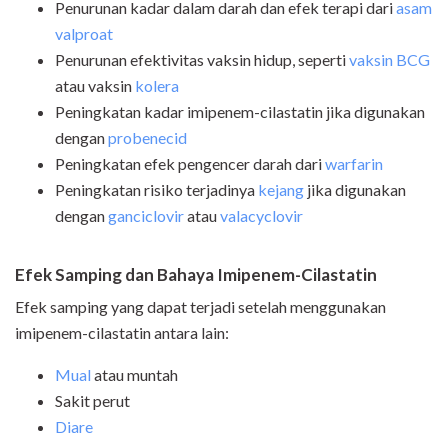
Penurunan kadar dalam darah dan efek terapi dari
asam
valproat
Penurunan efektivitas vaksin hidup, seperti
vaksin BCG
atau vaksin
kolera
Peningkatan kadar imipenem-cilastatin jika digunakan
dengan
probenecid
Peningkatan efek pengencer darah dari
warfarin
Peningkatan risiko terjadinya
kejang
jika digunakan
dengan
ganciclovir
atau
valacyclovir
Efek Samping dan Bahaya Imipenem-Cilastatin
Efek samping yang dapat terjadi setelah menggunakan
imipenem-cilastatin antara lain:
Mual
atau muntah
Sakit perut
Diare