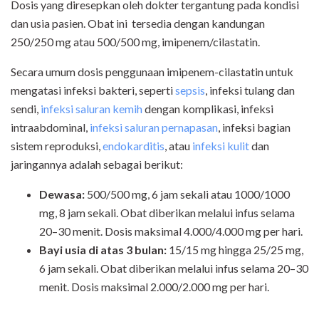
Dosis yang diresepkan oleh dokter tergantung pada kondisi
dan usia pasien. Obat ini tersedia dengan kandungan
250/250 mg atau 500/500 mg, imipenem/cilastatin.
Secara umum dosis penggunaan imipenem-cilastatin untuk
mengatasi infeksi bakteri, seperti
sepsis
, infeksi tulang dan
sendi,
infeksi saluran kemih
dengan komplikasi, infeksi
intraabdominal,
infeksi saluran pernapasan
, infeksi bagian
sistem reproduksi,
endokarditis
, atau
infeksi kulit
dan
jaringannya adalah sebagai berikut:
Dewasa:
500/500 mg, 6 jam sekali atau 1000/1000
mg, 8 jam sekali. Obat diberikan melalui infus selama
20–30 menit. Dosis maksimal 4.000/4.000 mg per hari.
Bayi usia di atas 3 bulan:
15/15 mg hingga 25/25 mg,
6 jam sekali. Obat diberikan melalui infus selama 20–30
menit. Dosis maksimal 2.000/2.000 mg per hari.