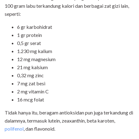
100 gram labu terkandung kalori dan berbagai zat gizi lain,
seperti:
6 gr karbohidrat
1 gr protein
0,5 gr serat
1.230 mg kalium
12 mg magnesium
21 mg kalsium
0,32 mg zinc
7 mg zat besi
2 mg vitamin C
16 mcg folat
Tidak hanya itu, beragam antioksidan pun juga terkandung di
dalamnya, termasuk lutein, zeaxanthin, beta karoten,
polifenol
, dan flavonoid.