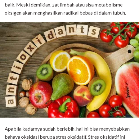
baik. Meski demikian, zat limbah atau sisa metabolisme
oksigen akan menghasilkan radikal bebas di dalam tubuh.
Apabila kadarnya sudah berlebih, hal ini bisa menyebabkan
bahaya oksidasi berupa stres oksidatif. Stres oksidatif ini