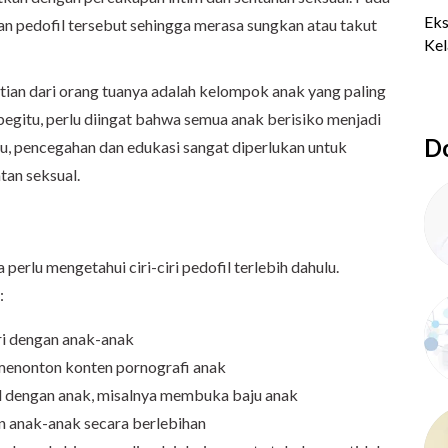
an pedofil tersebut sehingga merasa sungkan atau takut
ian dari orang tuanya adalah kelompok anak yang paling
begitu, perlu diingat bahwa semua anak berisiko menjadi
Do
tu, pencegahan dan edukasi sangat diperlukan untuk
tan seksual.
 perlu mengetahui ciri-ciri pedofil terlebih dahulu.
:
ri dengan anak-anak
 menonton konten pornografi anak
al dengan anak, misalnya membuka baju anak
 anak-anak secara berlebihan