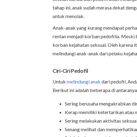
tahap ini, anak sudah merasa dekat deng
untuk menolak.
Anak-anak yang kurang mendapat perhat
rentan menjadi korban pedofilia. Meski 
korban kejahatan seksual. Oleh karena i
melindungi anak-anak dari pelaku kejaha
Ciri-Ciri Pedofil
Untuk
melindungi anak
dari pedofil, Anda
Berikut ini adalah beberapa di antaranya
Sering berusaha mengakrabkan di
Kerap memiliki ketertarikan atau
Sering melakukan aktivitas seksu
Senang melihat dan memperhatikan