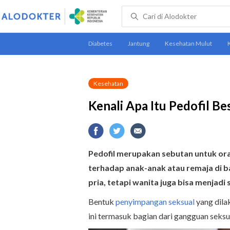
Kesehatan
Kenali Apa Itu Pedofil Be
Pedofil merupakan sebutan untuk ora
terhadap anak-anak atau remaja di ba
pria, tetapi wanita juga bisa menjadi 
Bentuk
penyimpangan seksual
yang dila
ini termasuk bagian dari gangguan seksua