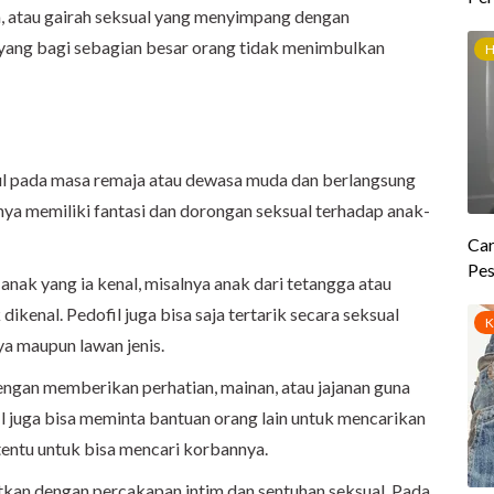
an, atau gairah seksual yang menyimpang dengan
si yang bagi sebagian besar orang tidak menimbulkan
ul pada masa remaja atau dewasa muda dan berlangsung
nya memiliki fantasi dan dorongan seksual terhadap anak-
anak yang ia kenal, misalnya anak dari tetangga atau
 dikenal. Pedofil juga bisa saja tertarik secara seksual
ya maupun lawan jenis.
ngan memberikan perhatian, mainan, atau jajanan guna
l juga bisa meminta bantuan orang lain untuk mencarikan
entu untuk bisa mencari korbannya.
jutkan dengan percakapan intim dan sentuhan seksual. Pada