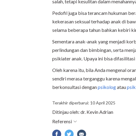
salah, tetapi kesulitan dalam menahanny
Pedofil juga bisa terancam hukuman ber
kekerasan seksual terhadap anak di baw
selama beberapa tahun bahkan kebiri ki
Sementara anak-anak yang menjadi korb
perlindungan dan bimbingan, serta menj
psikiater anak. Upaya ini bisa difasilita
Oleh karena itu, bila Anda mengenal oran
sendiri merasa terganggu karena mengala
berkonsultasi dengan
psikolog
atau
psik
Terakhir diperbarui: 10 April 2025