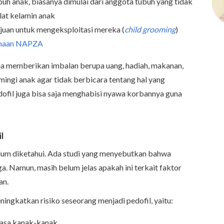
buh anak, biasanya dimulai dari anggota tubuh yang tidak
lat kelamin anak
juan untuk mengeksploitasi mereka (
child grooming
)
unaan NAPZA
saja memberikan imbalan berupa uang, hadiah, makanan,
ingi anak agar tidak berbicara tentang hal yang
dofil juga bisa saja menghabisi nyawa korbannya guna
l
lum diketahui. Ada studi yang menyebutkan bahwa
ga. Namun, masih belum jelas apakah ini terkait faktor
an.
eningkatkan risiko seseorang menjadi pedofil, yaitu:
masa kanak-kanak