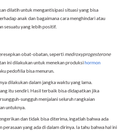
akan dilatih untuk mengantisipasi situasi yang bisa
terhadap anak dan bagaimana cara menghindari atau
 sesuatu yang lebih positif.
 meresepkan obat-obatan, seperti
medroxyprogesterone
tan ini dilakukan untuk menekan produksi
hormon
aku pedofilia bisa menurun.
nya dilakukan dalam jangka waktu yang lama.
g itu sendiri. Hasil terbaik bisa didapatkan jika
ersungguh-sungguh menjalani seluruh rangkaian
an untuknya.
gerikan dan tidak bisa diterima, ingatlah bahwa ada
n perasaan yang ada di dalam dirinya. Ia tahu bahwa hal ini