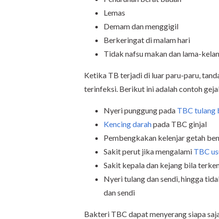
Lemas
Demam dan menggigil
Berkeringat di malam hari
Tidak nafsu makan dan lama-kel
Ketika TB terjadi di luar paru-paru, tan
terinfeksi. Berikut ini adalah contoh gej
Nyeri punggung pada
TBC tulang 
Kencing darah
pada TBC ginjal
Pembengkakan kelenjar getah beni
Sakit perut jika mengalami
TBC us
Sakit kepala dan kejang bila terk
Nyeri tulang dan sendi, hingga ti
dan sendi
Bakteri TBC dapat menyerang siapa saja