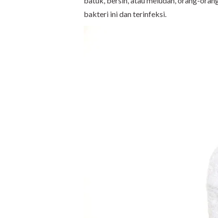
batuk, bersin, atau meludah, orang-ora
bakteri ini dan terinfeksi.