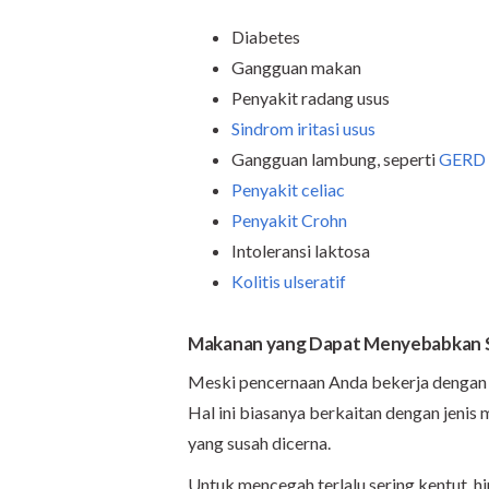
Diabetes
Gangguan makan
Penyakit radang usus
Sindrom iritasi usus
Gangguan lambung, seperti
GERD
Penyakit celiac
Penyakit Crohn
Intoleransi laktosa
Kolitis ulseratif
Makanan yang Dapat Menyebabkan S
Meski pencernaan Anda bekerja dengan ba
Hal ini biasanya berkaitan dengan jeni
yang susah dicerna.
Untuk mencegah terlalu sering kentut, 