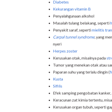
Diabetes
Kekurangan vitamin B
Penyalahgunaan alkohol
Masalah tulang belakang, seperti
h
Penyakit saraf, seperti
mielitis tra
Carpal tunnel syndrome
, yang men
nyeri
Herpes zoster
Kerusakan otak, misalnya pada
st
Tumor yang menekan otak atau sa
Paparan suhu yang terlalu dingin (
f
Kusta
Sifilis
Efek samping pengobatan kanker, 
Keracunan zat kimia tertentu, mis
Kerusakan organ tubuh, seperti gaga