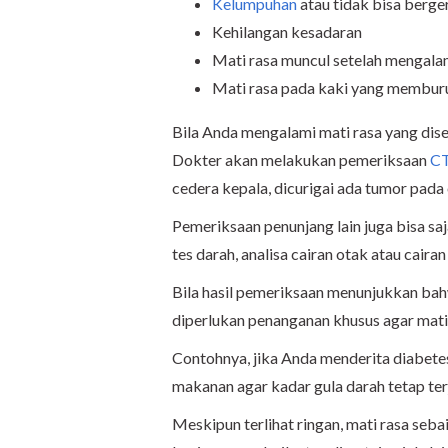
Kelumpuhan
atau tidak bisa berge
Kehilangan kesadaran
Mati rasa muncul setelah mengala
Mati rasa pada kaki yang memburu
Bila Anda mengalami mati rasa yang disert
Dokter akan melakukan pemeriksaan
CT
cedera kepala, dicurigai ada tumor pada
Pemeriksaan penunjang lain juga bisa sa
tes darah, analisa cairan otak atau caira
Bila hasil pemeriksaan menunjukkan bahw
diperlukan penanganan khusus agar mati 
Contohnya, jika Anda menderita diabet
makanan agar kadar gula darah tetap te
Meskipun terlihat ringan, mati rasa seba