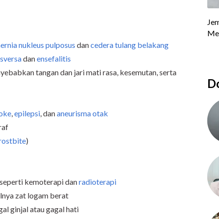
ernia nukleus pulposus
dan
cedera tulang belakang
nsversa
dan
ensefalitis
yebabkan tangan dan jari mati rasa, kesemutan, serta
Do
roke
,
epilepsi
, dan
aneurisma otak
raf
rostbite
)
seperti kemoterapi dan
radioterapi
alnya zat logam berat
l ginjal atau gagal hati