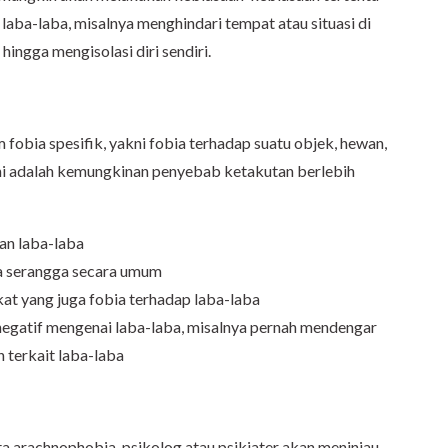
aba-laba, misalnya menghindari tempat atau situasi di
hingga mengisolasi diri sendiri.
 fobia spesifik, yakni fobia terhadap suatu objek, hewan,
t ini adalah kemungkinan penyebab ketakutan berlebih
an laba-laba
a serangga secara umum
at yang juga fobia terhadap laba-laba
negatif mengenai laba-laba, misalnya pernah mendengar
 terkait laba-laba
 arachnophobia, psikolog atau psikiater akan meninjau