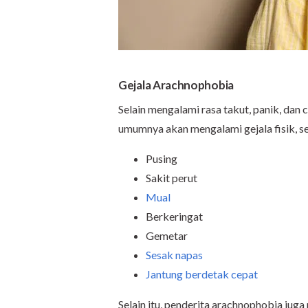
Gejala Arachnophobia
Selain mengalami rasa takut, panik, dan
umumnya akan mengalami gejala fisik, se
Pusing
Sakit perut
Mual
Berkeringat
Gemetar
Sesak napas
Jantung berdetak cepat
Selain itu, penderita arachnophobia ju