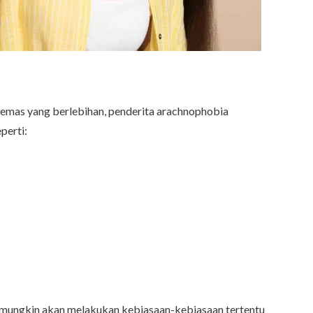
 cemas yang berlebihan, penderita arachnophobia
perti:
ga mungkin akan melakukan kebiasaan-kebiasaan tertentu