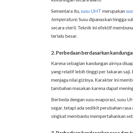
Sementara itu,
susu UHT
merupakan
sus
temperature
. Susu dipanaskan hingga su
secara steril. Teknik ini efektif membu
terlalu besar.
2. Perbedaan berdasarkan kandungan
Karena sebagian kandungan airnya diua
yang relatif lebih tinggi per takaran sa
menjaga nilai gizinya. Karakter ini mem
tambahan masakan karena dapat meningk
Berbeda dengan susu evaporasi, susu UH
segar, tetapi ada sedikit perubahan ras
singkat membantu mempertahankan seba
3. Perbedaan berdasarkan rasa dan t