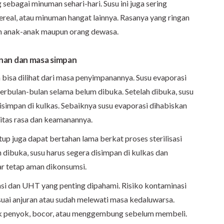
ebagai minuman sehari-hari. Susu ini juga sering
ereal, atau minuman hangat lainnya. Rasanya yang ringan
 anak-anak maupun orang dewasa.
nan dan masa simpan
bisa dilihat dari masa penyimpanannya. Susu evaporasi
rbulan-bulan selama belum dibuka. Setelah dibuka, susu
disimpan di kulkas. Sebaiknya susu evaporasi dihabiskan
itas rasa dan keamanannya.
p juga dapat bertahan lama berkat proses sterilisasi
dibuka, susu harus segera disimpan di kulkas dan
ar tetap aman dikonsumsi.
si dan UHT yang penting dipahami. Risiko kontaminasi
esuai anjuran atau sudah melewati masa kedaluwarsa.
dak penyok, bocor, atau menggembung sebelum membeli.