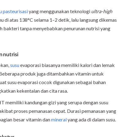
u pasteurisasi
yang menggunakan teknologi
ultra-high
hu di atas 138°C selama 1–2 detik, lalu langsung dikemas
nuh bakteri tanpa menyebabkan penurunan nutrisi yang
 nutrisi
pkan,
susu
evaporasi biasanya memiliki kalori dan lemak
ji. Beberapa produk juga ditambahkan vitamin untuk
buat susu evaporasi cocok digunakan sebagai bahan
atkan kekentalan dan cita rasa.
T memiliki kandungan gizi yang serupa dengan susu
a akibat proses pemanasan cepat. Durasi pemanasan yang
gian besar vitamin dan
mineral
yang ada di dalam susu.
ekstur