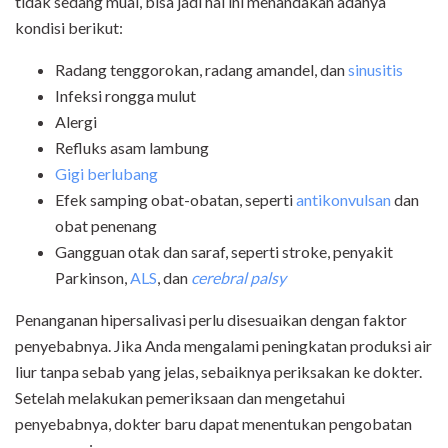
tidak sedang mual, bisa jadi hal ini menandakan adanya
kondisi berikut:
Radang tenggorokan, radang amandel, dan
sinusitis
Infeksi rongga mulut
Alergi
Refluks asam lambung
Gigi berlubang
Efek samping obat-obatan, seperti
antikonvulsan
dan
obat penenang
Gangguan otak dan saraf, seperti stroke, penyakit
Parkinson,
ALS
, dan
cerebral palsy
Penanganan hipersalivasi perlu disesuaikan dengan faktor
penyebabnya. Jika Anda mengalami peningkatan produksi air
liur tanpa sebab yang jelas, sebaiknya periksakan ke dokter.
Setelah melakukan pemeriksaan dan mengetahui
penyebabnya, dokter baru dapat menentukan pengobatan