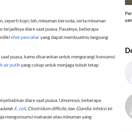
, seperti kopi, teh, minuman bersoda, serta minuman
o terjadinya diare saat puasa. Pasalnya, beberapa
iliki
efek pencahar
yang dapat membuatmu langsung
Do
re saat puasa, kamu disarankan untuk mengurangi konsumsi
 air putih
yang cukup untuk menjaga tubuh tetap
 menyebabkan diare saat puasa. Umumnya, beberapa
 adalah
E
.
c
oli
, Clostridum difficile,
dan
G
iardia
. Infeksi ini
ngaja mengonsumsi makanan atau minuman yang