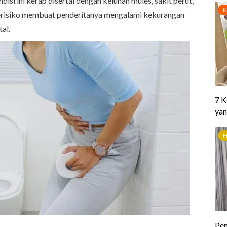
ndisi ini kerap disertai dengan keluhan mules, sakit perut,
e berisiko membuat penderitanya mengalami kekurangan
tal.