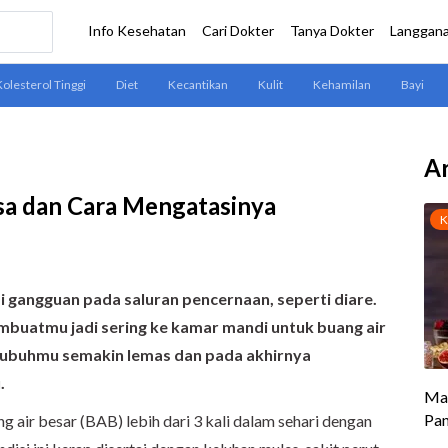
Ar
sa dan Cara Mengatasinya
 gangguan pada saluran pencernaan
, seperti
diare.
uatmu jadi sering ke kamar mandi untuk buang air
 tubuhmu semakin lemas dan pada akhirnya
.
g air besar (BAB) lebih dari 3 kali dalam sehari dengan