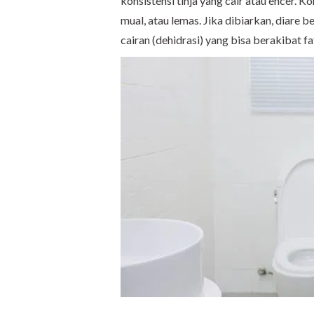
konsistensi tinja yang cair atau encer. Ko
mual, atau lemas. Jika dibiarkan, diar
cairan (dehidrasi) yang bisa berakibat fa