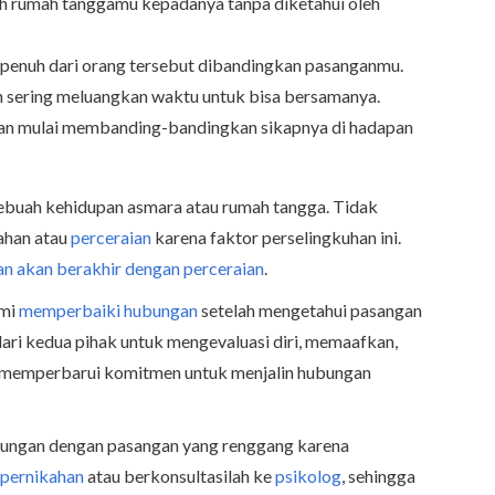
h rumah tanggamu kepadanya tanpa diketahui oleh
penuh dari orang tersebut dibandingkan pasanganmu.
sering meluangkan waktu untuk bisa bersamanya.
an mulai membanding-bandingkan sikapnya di hadapan
ebuah kehidupan asmara atau rumah tangga. Tidak
sahan atau
perceraian
karena faktor perselingkuhan ini.
an akan berakhir dengan perceraian
.
emi
memperbaiki hubungan
setelah mengetahui pasangan
ari kedua pihak untuk mengevaluasi diri, memaafkan,
n memperbarui komitmen untuk menjalin hubungan
bungan dengan pasangan yang renggang karena
 pernikahan
atau berkonsultasilah ke
psikolog
, sehingga