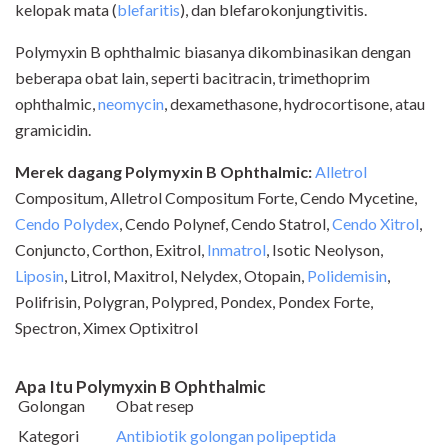
kelopak mata (
blefaritis
), dan blefarokonjungtivitis.
Polymyxin B ophthalmic biasanya dikombinasikan dengan
beberapa obat lain, seperti bacitracin, trimethoprim
ophthalmic,
neomycin
, dexamethasone, hydrocortisone, atau
gramicidin.
Merek dagang Polymyxin B Ophthalmic:
Alletrol
Compositum, Alletrol Compositum Forte, Cendo Mycetine,
Cendo Polydex
, Cendo Polynef, Cendo Statrol,
Cendo Xitrol
,
Conjuncto, Corthon, Exitrol,
Inmatrol
, Isotic Neolyson,
Liposin
, Litrol, Maxitrol, Nelydex, Otopain,
Polidemisin
,
Polifrisin, Polygran, Polypred, Pondex, Pondex Forte,
Spectron, Ximex Optixitrol
Apa Itu Polymyxin B Ophthalmic
Golongan
Obat resep
Kategori
Antibiotik golongan polipeptida