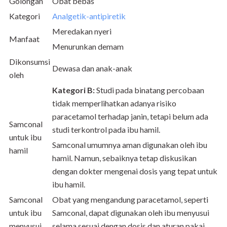
Golongan
Obat bebas
Kategori
Analgetik-antipiretik
Meredakan nyeri
Manfaat
Menurunkan demam
Dikonsumsi
Dewasa dan anak-anak
oleh
Kategori B:
Studi pada binatang percobaan
tidak memperlihatkan adanya risiko
paracetamol terhadap janin, tetapi belum ada
Samconal
studi terkontrol pada ibu hamil.
untuk ibu
Samconal umumnya aman digunakan oleh ibu
hamil
hamil. Namun, sebaiknya tetap diskusikan
dengan dokter mengenai dosis yang tepat untuk
ibu hamil
.
Samconal
Obat yang mengandung paracetamol, seperti
untuk ibu
Samconal, dapat digunakan oleh ibu menyusui
menyusui
selama sesuai dengan dosis dan aturan pakai.