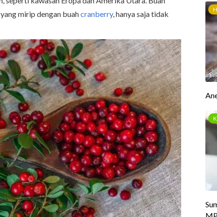
m, seperti kawasan Eropa dan Amerika Utara. Buah
a yang mirip dengan buah
cranberry
, hanya saja tidak