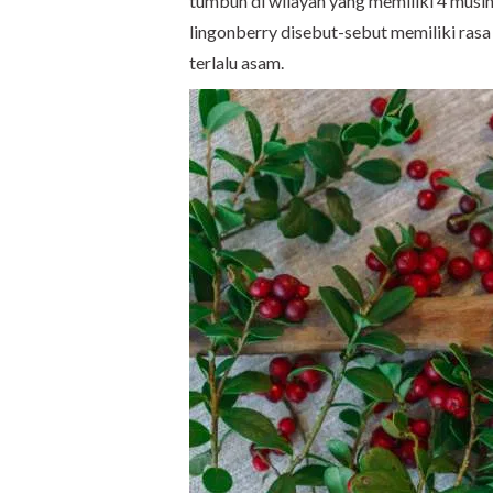
tumbuh di wilayah yang memiliki 4 musi
lingonberry disebut-sebut memiliki ras
terlalu asam.