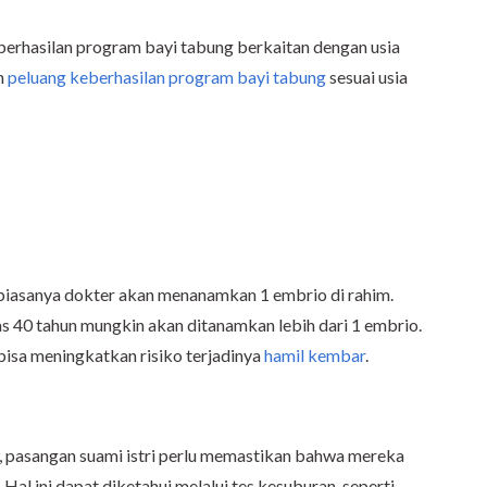
erhasilan program bayi tabung berkaitan dengan usia
h
peluang keberhasilan program bayi tabung
sesuai usia
 biasanya dokter akan menanamkan 1 embrio di rahim.
tas 40 tahun mungkin akan ditanamkan lebih dari 1 embrio.
bisa meningkatkan risiko terjadinya
hamil kembar
.
, pasangan suami istri perlu memastikan bahwa mereka
. Hal ini dapat diketahui melalui tes kesuburan, seperti