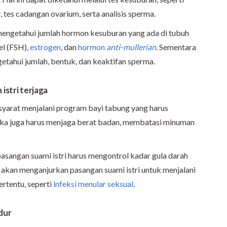
r
, tes cadangan ovarium, serta analisis sperma.
mengetahui jumlah hormon kesuburan yang ada di tubuh
el (FSH),
estrogen
, dan
hormon
anti-mullerian
. Sementara
getahui jumlah, bentuk, dan keaktifan sperma.
istri terjaga
syarat menjalani program bayi tabung yang harus
reka juga harus menjaga berat badan, membatasi minuman
pasangan suami istri harus mengontrol kadar gula darah
 akan menganjurkan pasangan suami istri untuk menjalani
ertentu, seperti
infeksi menular seksual
.
dur