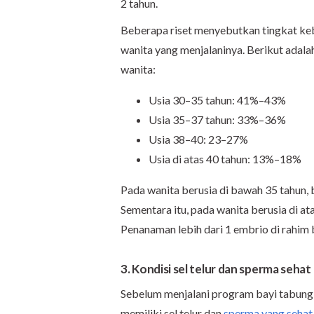
2 tahun.
Beberapa riset menyebutkan tingkat keb
wanita yang menjalaninya. Berikut adala
wanita:
Usia 30–35 tahun: 41%–43%
Usia 35–37 tahun: 33%–36%
Usia 38–40: 23–27%
Usia di atas 40 tahun: 13%–18%
Pada wanita berusia di bawah 35 tahun,
Sementara itu, pada wanita berusia di a
Penanaman lebih dari 1 embrio di rahim 
3. Kondisi sel telur dan sperma sehat
Sebelum menjalani program bayi tabung
memiliki sel telur dan
sperma yang sehat