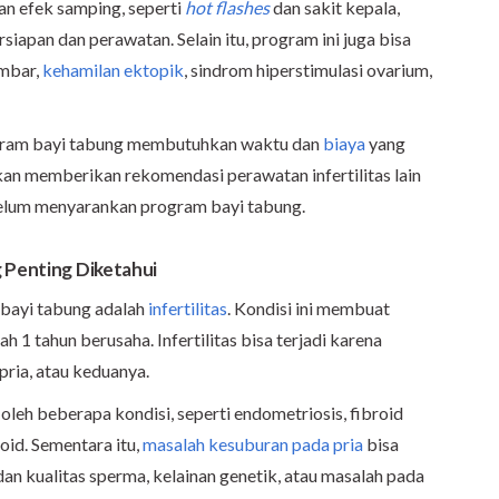
n efek samping, seperti
hot flashes
dan sakit kepala,
iapan dan perawatan. Selain itu, program ini juga bisa
embar,
kehamilan ektopik
, sindrom hiperstimulasi ovarium,
gram bayi tabung membutuhkan waktu dan
biaya
yang
kan memberikan rekomendasi perawatan infertilitas lain
belum menyarankan program bayi tabung.
 Penting Diketahui
 bayi tabung adalah
infertilitas
. Kondisi ini membuat
h 1 tahun berusaha. Infertilitas bisa terjadi karena
ria, atau keduanya.
oleh beberapa kondisi, seperti endometriosis, fibroid
roid. Sementara itu,
masalah kesuburan pada pria
bisa
n kualitas sperma, kelainan genetik, atau masalah pada