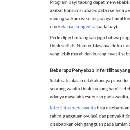
Program bayi tabung dapat menyebabka
akibat konsumsi obat-obatan selama pers
meningkatkan risiko terjadinya hamil k
dan
kelainan kongenital
pada bayi.
Perlu dipertimbangkan juga bahwa pro
tidak sedikit. Namun, biasanya dokter a
yang lebih murah dan kurang invasif se
Beberapa Penyebab Infertilitas yang
Salah satu alasan dilakukannya prosedur
seorang wanita tidak kunjung hamil setela
adanya masalah kesuburan pada wanita, p
Infertilitas pada wanita
bisa disebabkan 
rahim, gangguan ovulasi, dan penyakit ti
disebabkan oleh gangguan pada jumlah da