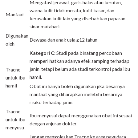
Mengatasi jerawat, garis halus atau kerutan,
warna kulit tidak merata, kulit kasar, dan
Manfaat
kerusakan kulit lain yang disebabkan paparan
sinar matahari
Digunakan
Dewasa dan anak usia ≥12 tahun
oleh
Kategori C:
Studi pada binatang percobaan
memperlihatkan adanya efek samping terhadap
janin, tetapi belum ada studi terkontrol pada ibu
Tracne
hamil.
untuk ibu
hamil
Obat ini hanya boleh digunakan jika besarnya
manfaat yang diharapkan melebihi besarnya
risiko terhadap janin.
Tracne
Ibu menyusui dapat menggunakan obat ini sesuai
untuk ibu
dengan anjuran dokter.
menyusu
Jangan mengoleskan Tracne ke area payudara.