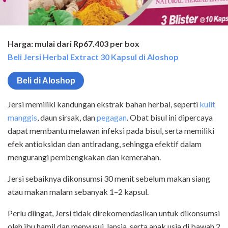
Harga: mulai dari Rp67.403 per box
Beli Jersi Herbal Extract 30 Kapsul di Aloshop
Beli di Aloshop
Jersi memiliki kandungan ekstrak bahan herbal, seperti
kulit
manggis
, daun sirsak, dan
pegagan
. Obat bisul ini dipercaya
dapat membantu melawan infeksi pada bisul, serta memiliki
efek antioksidan dan antiradang, sehingga efektif dalam
mengurangi pembengkakan dan kemerahan.
Jersi sebaiknya dikonsumsi 30 menit sebelum makan siang
atau makan malam sebanyak 1–2 kapsul.
Perlu diingat, Jersi tidak direkomendasikan untuk dikonsumsi
oleh ibu hamil dan menyusui, lansia, serta anak usia di bawah 2