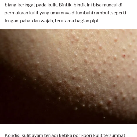
biang keringat pada kulit. Bintik-bintik ini bisa muncul di
permukaan kulit yang umumnya ditumbuhi rambut, seperti
lengan, paha, dan wajah, terutama bagian pipi.
Kondisi kulit ayam terjadi ketika pori-pori kulit tersumbat