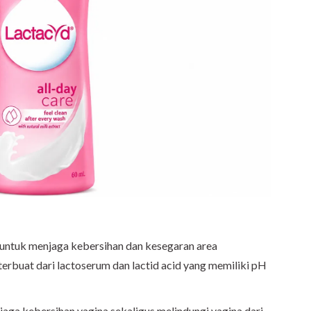
untuk menjaga kebersihan dan kesegaran area
terbuat dari lactoserum dan lactid acid yang memiliki pH
aga kebersihan vagina sekaligus melindungi vagina dari