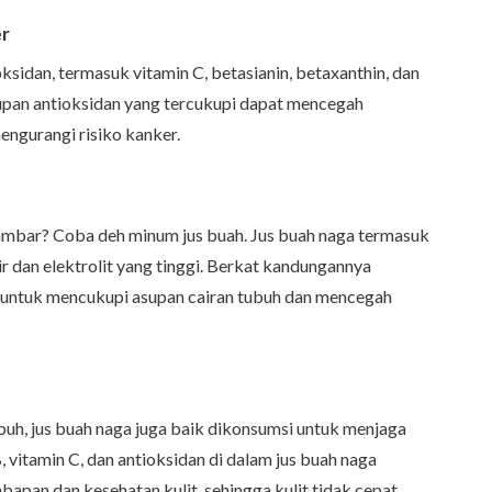
er
sidan, termasuk vitamin C, betasianin, betaxanthin, dan
upan antioksidan yang tercukupi dapat mencegah
engurangi risiko kanker.
ambar? Coba deh minum jus buah. Jus buah naga termasuk
 dan elektrolit yang tinggi. Berkat kandungannya
t untuk mencukupi asupan cairan tubuh dan mencegah
buh, jus buah naga juga baik dikonsumsi untuk menjaga
, vitamin C, dan antioksidan di dalam jus buah naga
pan dan kesehatan kulit, sehingga kulit tidak cepat