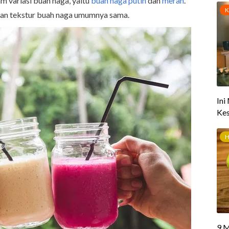
 variasi buah naga, yaitu
buah naga putih
dan
merah
.
dan tekstur buah naga umumnya sama.