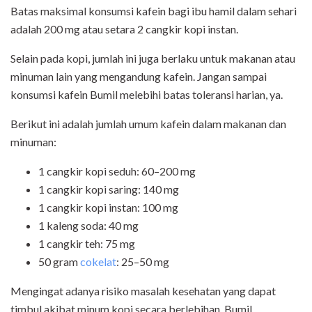
Batas maksimal konsumsi kafein bagi ibu hamil dalam sehari
adalah 200 mg atau setara 2 cangkir kopi instan.
Selain pada kopi, jumlah ini juga berlaku untuk makanan atau
minuman lain yang mengandung kafein. Jangan sampai
konsumsi kafein Bumil melebihi batas toleransi harian, ya.
Berikut ini adalah jumlah umum kafein dalam makanan dan
minuman:
1 cangkir kopi seduh: 60–200 mg
1 cangkir kopi saring: 140 mg
1 cangkir kopi instan: 100 mg
1 kaleng soda: 40 mg
1 cangkir teh: 75 mg
50 gram
cokelat
: 25–50 mg
Mengingat adanya risiko masalah kesehatan yang dapat
timbul akibat minum kopi secara berlebihan, Bumil