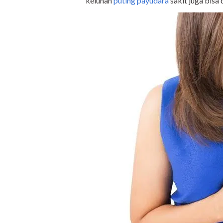
keluhan
puting payudara
sakit juga bisa 