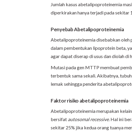
Jumlah kasus abetalipoproteinemia masih 
diperkirakan hanya terjadi pada sekitar 
Penyebab Abetalipoproteinemia
Abetalipoproteinemia disebabkan oleh 
dalam pembentukan lipoprotein beta, y
agar dapat diserap di usus dan diolah di h
Mutasi pada gen MTTP membuat pembent
terbentuk sama sekali. Akibatnya, tubuh
lemak sehingga penderita abetalipoprot
Faktor risiko abetalipoproteinemia
Abetalipoproteinemia merupakan kelaina
bersifat
autosomal recessive
. Hal ini b
sekitar 25% jika kedua orang tuanya m