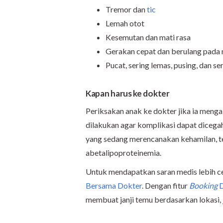
Tremor dan
tic
Lemah otot
Kesemutan dan mati rasa
Gerakan cepat dan berulang pada 
Pucat, sering lemas, pusing, dan se
Kapan harus ke dokter
Periksakan anak ke dokter jika ia mengal
dilakukan agar komplikasi dapat dicega
yang sedang merencanakan kehamilan, te
abetalipoproteinemia.
Untuk mendapatkan saran medis lebih ce
Bersama Dokter
. Dengan fitur
Booking
D
membuat janji temu berdasarkan lokasi, j