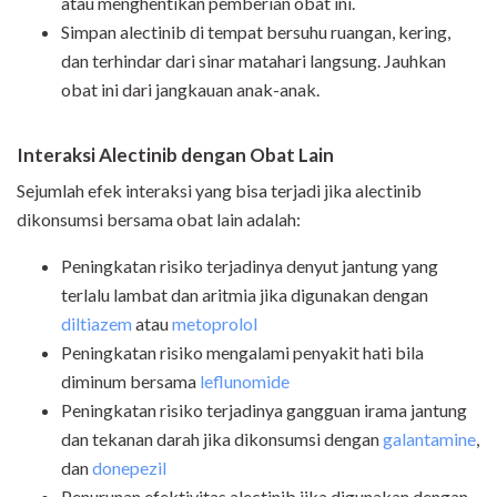
atau menghentikan pemberian obat ini.
Simpan alectinib di tempat bersuhu ruangan, kering,
dan terhindar dari sinar matahari langsung. Jauhkan
obat ini dari jangkauan anak-anak.
Interaksi Alectinib dengan Obat Lain
Sejumlah efek interaksi yang bisa terjadi jika alectinib
dikonsumsi bersama obat lain adalah:
Peningkatan risiko terjadinya denyut jantung yang
terlalu lambat dan aritmia jika digunakan dengan
diltiazem
atau
metoprolol
Peningkatan risiko mengalami penyakit hati bila
diminum bersama
leflunomide
Peningkatan risiko terjadinya gangguan irama jantung
dan tekanan darah jika dikonsumsi dengan
galantamine
,
dan
donepezil
Penurunan efektivitas alectinib jika digunakan dengan