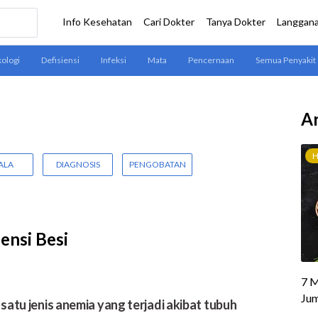
Ar
ALA
DIAGNOSIS
PENGOBATAN
ensi Besi
 satu jenis anemia yang terjadi akibat tubuh