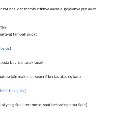
r zat besi dan memburuknya anemia, gejalanya pun akan
atah
ungtiva) tampak pucat
lositis
)
 pada b
ayi
dan anak-anak
tu selain makanan, seperti kertas atau es batu
heilitis angular
)
kai yang tidak terkontrol saat berbaring atau tidur)