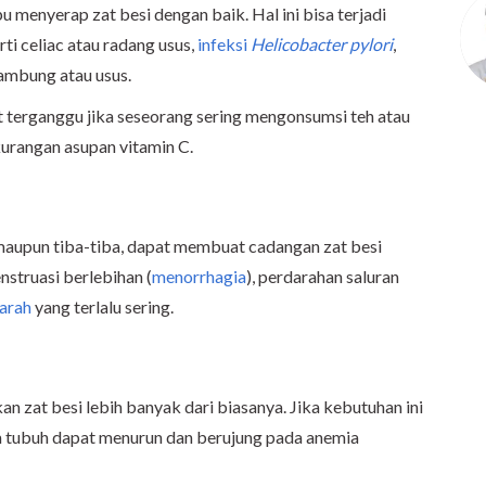
 menyerap zat besi dengan baik. Hal ini bisa terjadi
rti celiac atau radang usus,
infeksi
Helicobacter pylori
,
lambung atau usus.
 terganggu jika seseorang sering mengonsumsi teh atau
urangan asupan vitamin C.
 maupun tiba-tiba, dapat membuat cadangan zat besi
enstruasi berlebihan (
menorrhagia
), perdarahan saluran
arah
yang terlalu sering.
n zat besi lebih banyak dari biasanya. Jika kebutuhan ini
am tubuh dapat menurun dan berujung pada anemia