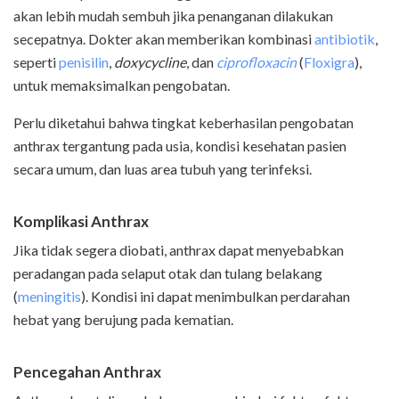
akan lebih mudah sembuh jika penanganan dilakukan
secepatnya. Dokter akan memberikan kombinasi
antibiotik
,
seperti
penisilin
,
doxycycline
, dan
ciprofloxacin
(
Floxigra
)
,
untuk memaksimalkan pengobatan.
Perlu diketahui bahwa tingkat keberhasilan pengobatan
anthrax tergantung pada usia, kondisi kesehatan pasien
secara umum, dan luas area tubuh yang terinfeksi.
Komplikasi
Ant
hrax
Jika tidak segera diobati, anthrax dapat menyebabkan
peradangan pada selaput otak dan tulang belakang
(
meningitis
). Kondisi ini dapat menimbulkan perdarahan
hebat yang berujung pada kematian.
Pencegahan Ant
hrax