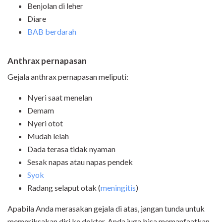
Benjolan di leher
Diare
BAB berdarah
Anthrax pernapasan
Gejala anthrax pernapasan meliputi:
Nyeri saat menelan
Demam
Nyeri otot
Mudah lelah
Dada terasa tidak nyaman
Sesak napas atau napas pendek
Syok
Radang selaput otak (
meningitis
)
Apabila Anda merasakan gejala di atas, jangan tunda untuk
memeriksakan diri ke dokter. Anda juga bisa memanfaatkan