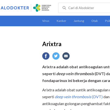
Arixtra
Arixtra adalah obat antikoagulan u
seperti
deep vein thrombosis
(DVT) da
fondaparinux ini bekerja dengan c
Arixtra adalah obat suntik antikoagula
seperti
deep vein thrombosis
(DVT)
dan 
antikoagulan golongan penghambat fak