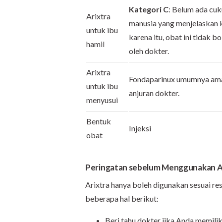
Kategori C
: Belum ada cuk
Arixtra
manusia yang menjelaskan 
untuk ibu
karena itu, obat ini tidak b
hamil
oleh dokter.
Arixtra
Fondaparinux umumnya aman
untuk ibu
anjuran dokter.
menyusui
Bentuk
Injeksi
obat
Peringatan sebelum Menggunakan A
Arixtra hanya boleh digunakan sesuai re
beberapa hal berikut:
Beri tahu dokter jika Anda memilik