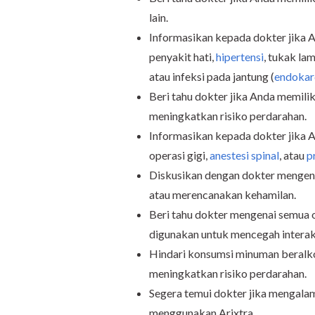
lain.
Informasikan kepada dokter jika A
penyakit hati,
hipertensi
, tukak la
atau infeksi pada jantung (
endokard
Beri tahu dokter jika Anda memilik
meningkatkan risiko perdarahan.
Informasikan kepada dokter jika A
operasi gigi,
anestesi spinal
, atau
p
Diskusikan dengan dokter mengena
atau merencanakan kehamilan.
Beri tahu dokter mengenai semua 
digunakan untuk mencegah interak
Hindari konsumsi minuman beralk
meningkatkan risiko perdarahan.
Segera temui dokter jika mengalami
menggunakan Arixtra.