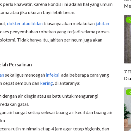
perlu khawatir, karena kondisi ini adalah hal yang umum
tama atau jika ukuran bayi lebih besar.
but,
dokter atau bidan
biasanya akan melakukan
jahitan
proses penyembuhan robekan yang terjadi selama proses
siotomi. Tidak hanya itu, jahitan perineum juga akan
lah Persalinan
han
sekaligus mencegah
infeksi
, ada beberapa cara yang
um cepat sembuh dan
kering
, di antaranya:
dengan air dingin atau es batu untuk mengurangi
redakan gatal.
 air hangat setiap selesai buang air kecil dan buang air
uka.
ra rutin minimal setiap 4 jam agar tetap higienis, dan