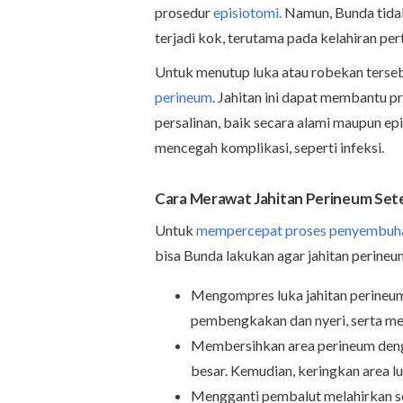
prosedur
episiotomi.
Namun, Bunda tidak 
terjadi kok, terutama pada kelahiran per
Untuk menutup luka atau robekan terse
perineum
. Jahitan ini dapat membantu 
persalinan, baik secara alami maupun epi
mencegah komplikasi, seperti infeksi.
Cara Merawat Jahitan Perineum Sete
Untuk
mempercepat proses penyembu
bisa Bunda lakukan agar jahitan perine
Mengompres luka jahitan perineum 
pembengkakan dan nyeri, serta me
Membersihkan area perineum dengan
besar. Kemudian, keringkan area l
Mengganti pembalut melahirkan seca