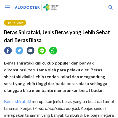
Hidup Sehat
Beras Shirataki, Jenis Beras yang Lebih Sehat
dari Beras Biasa
Beras shirataki kini cukup populer
dan banyak
dikonsumsi, terutama
oleh
para pelaku diet.
B
eras
shirataki dinilai lebih rendah kalori dan mengandung
serat yang
lebih
tinggi dari
pada
beras biasa
s
ehingga
dianggap
bisa membantu menurunkan berat badan.
Beras shirataki
merupakan jenis beras yang terbuat dari umbi
tanaman konjac (
Amorphophallus konjac
). Konjac sendiri
merupakan tanaman yang banyak tumbuh di berbagai negara