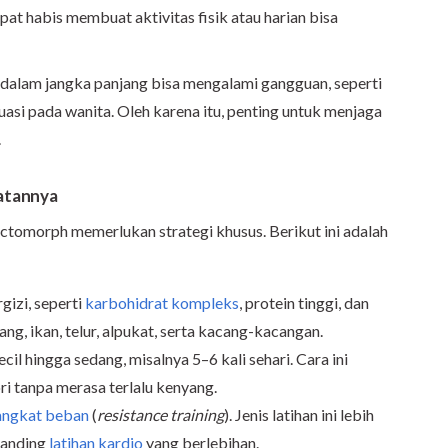
epat habis membuat aktivitas fisik atau harian bisa
i dalam jangka panjang bisa mengalami gangguan, seperti
si pada wanita. Oleh karena itu, penting untuk menjaga
.
atannya
ctomorph memerlukan strategi khusus. Berikut ini adalah
gizi, seperti
karbohidrat kompleks
, protein tinggi, dan
ng, ikan, telur, alpukat, serta kacang-kacangan.
il hingga sedang, misalnya 5–6 kali sehari. Cara ini
 tanpa merasa terlalu kenyang.
angkat beban
(
resistance training
). Jenis latihan ini lebih
banding
latihan kardio
yang berlebihan.