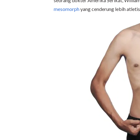
seorang dokter Amerika Serikat, William
mesomorph
yang cenderung lebih atlet