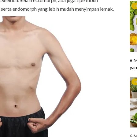
 Sheldon. Selain ectomorph, ada juga tipe tubuh
is serta endomorph yang lebih mudah menyimpan lemak.