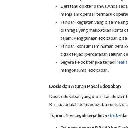
Beri tahu dokter bahwa Anda sed
menjalani operasi, termasuk operas
Hindari kegiatan yang bisa meningk
olahraga yang melibatkan kontak fi
tajam. Penggunaan edoxaban bisa 
Hindari konsumsi minuman beralk
tidak terjadi perdarahan saluran ce
Segera ke dokter jika terjadi
reaksi
mengonsumsi edoxaban.
Dosis dan Aturan Pakai Edoxaban
Dosis edoxaban yang diberikan dokter t
Berikut adalah dosis edoxaban untuk o
Tujuan:
Mencegah terjadinya
stroke
dan
Dewasa dengan BB ≤60 kg:
Dosis