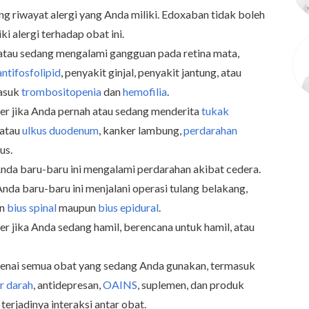
g riwayat alergi yang Anda miliki. Edoxaban tidak boleh
i alergi terhadap obat ini.
 atau sedang mengalami gangguan pada retina mata,
ntifosfolipid
, penyakit ginjal, penyakit jantung, atau
asuk
trombositopenia
dan
hemofilia
.
er jika Anda pernah atau sedang menderita
tukak
 atau
ulkus duodenum
, kanker lambung,
perdarahan
sus.
nda baru-baru ini mengalami perdarahan akibat cedera.
Anda baru-baru ini menjalani operasi tulang belakang,
an
bius spinal
maupun
bius epidural
.
r jika Anda sedang hamil, berencana untuk hamil, atau
enai semua obat yang sedang Anda gunakan, termasuk
r darah
, antidepresan,
OAINS
, suplemen, dan produk
erjadinya interaksi antar obat.