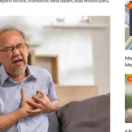
perti stroke, trombosis vena dalam, atau emboli paru,