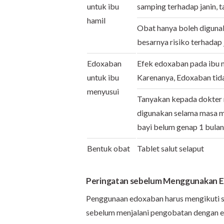
untuk ibu
samping terhadap janin, t
hamil
Obat hanya boleh digunak
besarnya risiko terhadap 
Edoxaban
Efek edoxaban pada ibu m
untuk ibu
Karenanya, Edoxaban tid
menyusui
Tanyakan kepada dokter m
digunakan selama masa men
bayi belum genap 1 bulan
Bentuk obat
Tablet salut selaput
Peringatan sebelum Menggunakan 
Penggunaan edoxaban harus mengikuti sar
sebelum menjalani pengobatan dengan 