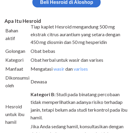
Beli Hesroid di Aloshop
Apa Itu Hesroid
Tiap kaplet Hesroid mengandung 500 mg
Bahan
ekstrak citrus aurantium yang setara dengan
aktif
450 mg diosmin dan 50 mg hesperidin
Golongan
Obat bebas
Kategori
Obat herbal untuk wasir dan varises
Manfaat
Mengatasi
wasir
dan
varises
Dikonsumsi
Dewasa
oleh
Kategori B:
Studi pada binatang percobaan
tidak memperlihatkan adanya risiko terhadap
Hesroid
janin, tetapi belum ada studi terkontrol pada ibu
untuk ibu
hamil.
hamil
Jika Anda sedang hamil, konsultasikan dengan