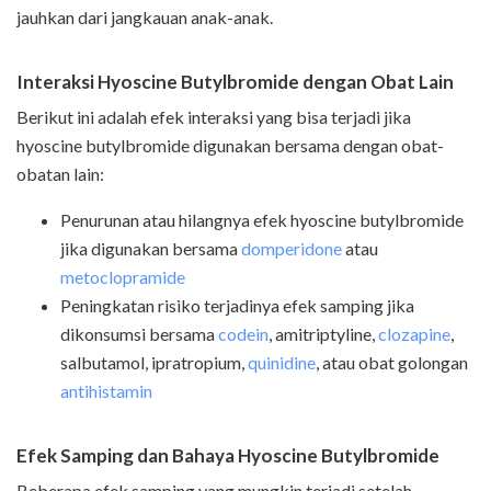
jauhkan dari jangkauan anak-anak.
Interaksi Hyoscine Butylbromide dengan Obat Lain
Berikut ini adalah efek interaksi yang bisa terjadi jika
hyoscine butylbromide digunakan bersama dengan obat-
obatan lain:
Penurunan atau hilangnya efek hyoscine butylbromide
jika digunakan bersama
domperidone
atau
metoclopramide
Peningkatan risiko terjadinya efek samping jika
dikonsumsi bersama
codein
, amitriptyline,
clozapine
,
salbutamol, ipratropium,
quinidine
, atau obat golongan
antihistamin
Efek Samping dan Bahaya
Hyoscine Butylbromide
Beberapa efek samping yang mungkin terjadi setelah