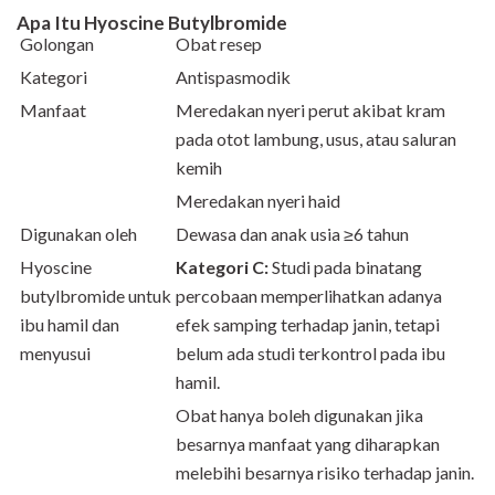
Apa Itu
Hyoscine Butylbromide
Golongan
Obat resep
Kategori
Antispasmodik
Manfaat
Meredakan nyeri perut akibat kram
pada otot lambung, usus, atau saluran
kemih
Meredakan nyeri haid
Digunakan oleh
Dewasa dan anak usia ≥6 tahun
Hyoscine
Kategori C:
Studi pada binatang
butylbromide untuk
percobaan memperlihatkan adanya
ibu hamil dan
efek samping terhadap janin, tetapi
menyusui
belum ada studi terkontrol pada ibu
hamil.
Obat hanya boleh digunakan jika
besarnya manfaat yang diharapkan
melebihi besarnya risiko terhadap janin.