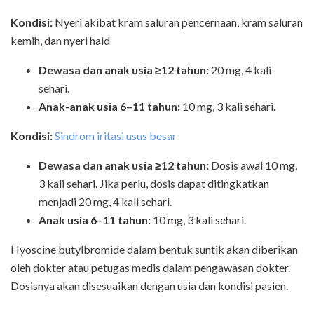
Kondisi:
Nyeri akibat kram saluran pencernaan, kram saluran
kemih, dan nyeri haid
Dewasa
dan anak usia ≥12 tahun
:
20 mg, 4 kali
sehari.
Anak-anak
usia
6–11 tahun:
10 mg, 3 kali sehari.
Kondisi:
Sindrom iritasi usus besar
Dewasa
dan anak usia ≥12 tahun
:
Dosis awal 10 mg,
3 kali sehari. Jika perlu, dosis dapat ditingkatkan
menjadi 20 mg, 4 kali sehari.
Anak usia 6–11 tahun:
10 mg, 3 kali sehari.
Hyoscine butylbromide dalam bentuk suntik akan diberikan
oleh dokter atau petugas medis dalam pengawasan dokter.
Dosisnya akan disesuaikan dengan usia dan kondisi pasien.