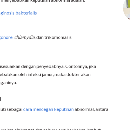
ginosis bakterialis
gonore
,
chlamydia
, dan trikomoniasis
isesuaikan dengan penyebabnya. Contohnya, jika
ebabkan oleh infeksi jamur, maka dokter akan
ganinya.
l
kuti sebagai
cara mencegah keputihan
abnormal, antara
nakan air hangat dan sabun yang berbahan lembut.