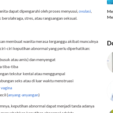
anita dapat dipengaruhi oleh proses menyusui,
ovulasi
,
berolahraga, stres, atau rangsangan seksual.
akan membuat wanita merasa terganggu akibat munculnya
Do
h ciri-ciri keputihan abnormal yang perlu diperhatikan:
 busuk atau amis) dan menyengat
a tiba-tiba
engan tekstur kental atau menggumpal
ubungan seks atau di luar waktu menstruasi
 vagina
cil (
anyang-anyangan
)
lumnya, keputihan abnormal dapat menjadi tanda adanya
t menyebabkan keputihan abnormal adalah: