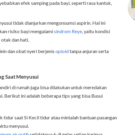
ebabkan efek samping pada bayi, seperti rasa kantuk,
usui tidak dianjurkan mengonsumsi aspirin. Hal ini
kan risiko bayi mengalami
sindrom Reye
, yaitu kondisi
otak dan hati.
in dan obat nyeri berjenis
opioid
tanpa anjuran serta
ng Saat Menyusui
ndiri di rumah juga bisa dilakukan untuk meredakan
. Berikut ini adalah beberapa tips yang bisa Busui
k tidur saat Si Kecil tidur atau mintalah bantuan pasangan
aktu menyusui.
inum air putih
setidaknya 6–8 gelas setiap harinya.