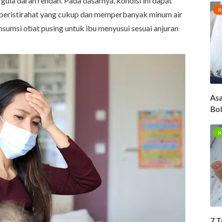
a gula darah rendah. Pada dasarnya, kondisi ini dapat
i beristirahat yang cukup dan memperbanyak minum air
nsumsi obat pusing untuk ibu menyusui sesuai anjuran