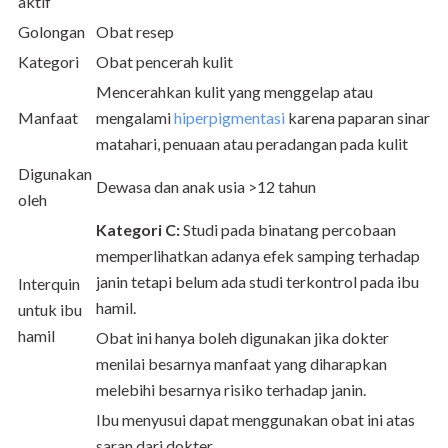
aktif
Golongan
Obat resep
Kategori
Obat pencerah kulit
Mencerahkan kulit yang menggelap atau
Manfaat
mengalami
hiperpigmentasi
karena paparan sinar
matahari, penuaan atau peradangan pada kulit
Digunakan
Dewasa dan anak usia >12 tahun
oleh
Kategori C:
Studi pada binatang percobaan
memperlihatkan adanya efek samping terhadap
janin tetapi belum ada studi terkontrol pada ibu
Interquin
hamil.
untuk ibu
hamil
Obat ini hanya boleh digunakan jika dokter
menilai besarnya manfaat yang diharapkan
melebihi besarnya risiko terhadap janin.
Ibu menyusui dapat menggunakan obat ini atas
saran dari dokter